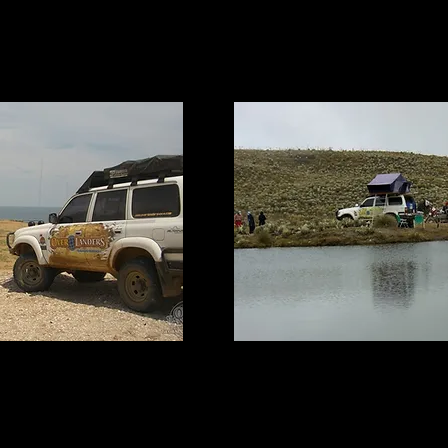
lletes
Niquit