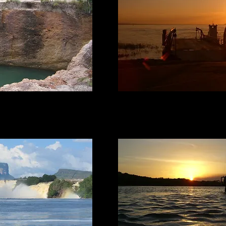
aima
Capana