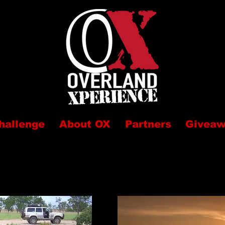
hallenge
About OX
Partners
Givea
uariquito
Caica