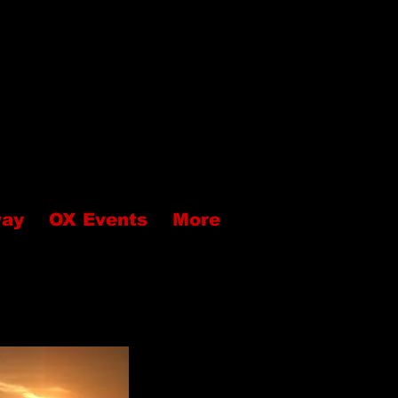
way
OX Events
More
ra